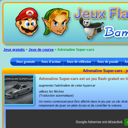
Panneau de gestion des cookies
Jeux gratuits
>
Jeux de course
> Adrenaline Super-cars
Jeux gratuits
Jeux d'action
Jeux de réflexion
Jeux de puzzle
Je
Adrenaline Super-cars - 
Adrenaline Super-cars est un jeu flash gratuit en 
augmenter l'adrénaline de cette hypercar
utilisez les flèches
(Traduction automatique)
Un menu contextuel peut être affiché dans le jeu par un clic dro
notamment de jouer en plein écran et de contrôler le volume.
Google Adsense est désactivé.