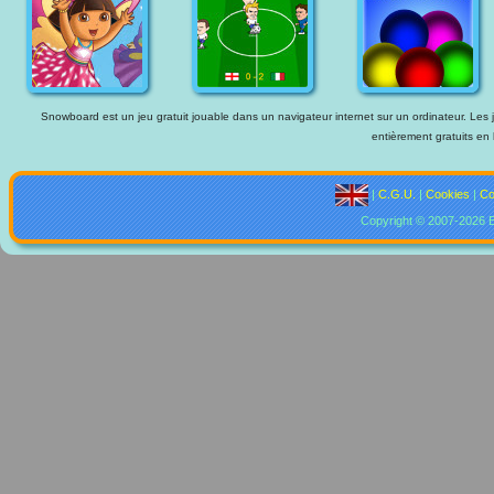
Snowboard est un jeu gratuit jouable dans un navigateur internet sur un ordinateur. Les j
entièrement gratuits en 
|
C.G.U.
|
Cookies
|
Co
Copyright © 2007-2026 