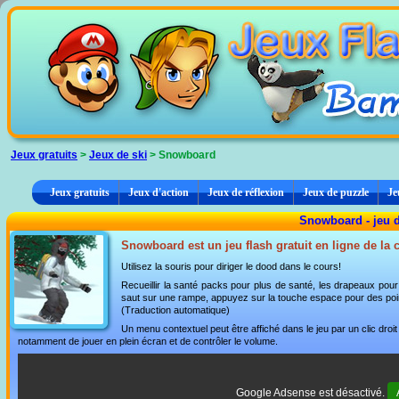
Panneau de gestion des cookies
Jeux gratuits
>
Jeux de ski
> Snowboard
Jeux gratuits
Jeux d'action
Jeux de réflexion
Jeux de puzzle
Je
Snowboard - jeu d
Snowboard est un jeu flash gratuit en ligne de la 
Utilisez la souris pour diriger le dood dans le cours!
Recueillir la santé packs pour plus de santé, les drapeaux pour
saut sur une rampe, appuyez sur la touche espace pour des poi
(Traduction automatique)
Un menu contextuel peut être affiché dans le jeu par un clic dro
notamment de jouer en plein écran et de contrôler le volume.
Google Adsense est désactivé.