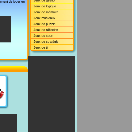
Jeux de gestion
amment de jouer en
Jeux de logique
Jeux de mémoire
Jeux musicaux
Jeux de puzzle
Jeux de réflexion
Jeux de sport
Jeux de stratégie
Jeux de tir