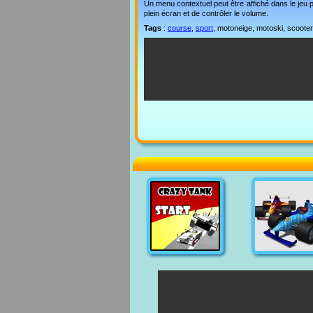
Un menu contextuel peut être affiché dans le jeu 
plein écran et de contrôler le volume.
Tags
:
course
,
sport
, motoneige, motoski, scoote