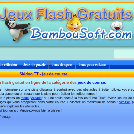
de réflexion
Jeux de puzzle
Jeux de sport
Jeux pour enfants
Skidoo TT - jeu de course
 flash gratuit en ligne de la catégorie des
jeux de course
.
 motoneige sur une piste glissante à souhait avec des obstacles à éviter, pilotez votre 
t la glace tout en restant sur la piste pour réaliser le meilleur temps !
es 3 pistes en
mode
"
Arcade
" ou une seule piste à la fois en "Time Trial". Evitez les tas de 
ges qui vous stopperont dans votre course. Collectez un maximum de bonus :
vitesse
, p
aire exploser les obstacles.
est tout un art ! Amusez-vous bien à glisser !
 freinage