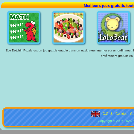
Meilleurs jeux gratuits tou
Eco Dolphin Puzzle est un jeu gratuit jouable dans un navigateur internet sur un ordinateur. L
entièrement gratuits en 
|
C.G.U.
|
Cookies
|
Co
Copyright © 2007-2026 