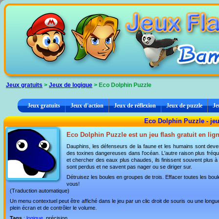
Panneau de gestion des cookies
Jeux gratuits
>
Jeux de logique
> Eco Dolphin Puzzle
Jeux gratuits
Jeux d'action
Jeux de réflexion
Jeux de puzzle
Je
Eco Dolphin Puzzle - je
Eco Dolphin Puzzle est un jeu flash gratuit en lig
Dauphins, les défenseurs de la faune et les humains sont de
des toxines dangereuses dans l'océan. L'autre raison plus fréqu
et chercher des eaux plus chaudes, ils finissent souvent plus à l'
sont perdus et ne savent pas nager ou se diriger sur.
Détruisez les boules en groupes de trois. Effacer toutes les boule
vous!
(Traduction automatique)
Un menu contextuel peut être affiché dans le jeu par un clic droit de souris ou une lon
plein écran et de contrôler le volume.
Tags
:
logique
, précision