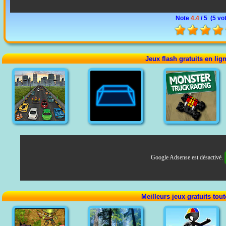
Note
4.4
/ 5 (
5 vo
Jeux flash gratuits en lig
Google Adsense est désactivé.
Meilleurs jeux gratuits tou