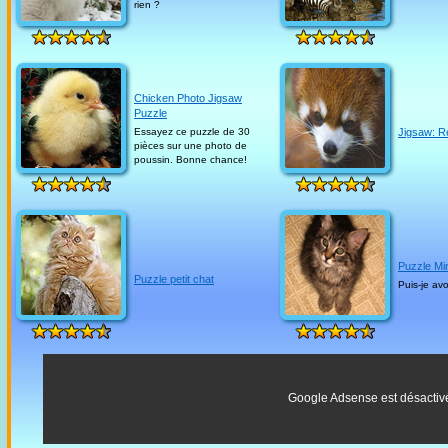
rien ?
Chicken Photo Jigsaw
Puzzle
Essayez ce puzzle de 30
Jigsaw: 
pièces sur une photo de
poussin. Bonne chance!
Puzzle Mi
Puzzle petit chat
Puis-je avo
Google Adsense est désactiv