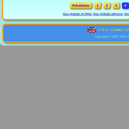
Précédente
1
2
3
4
jeux gratuits en ligne
,
jeux gratuits adresse
,
jeu
|
C.G.U.
|
Cookies
|
Co
Copyright © 2007-2026 