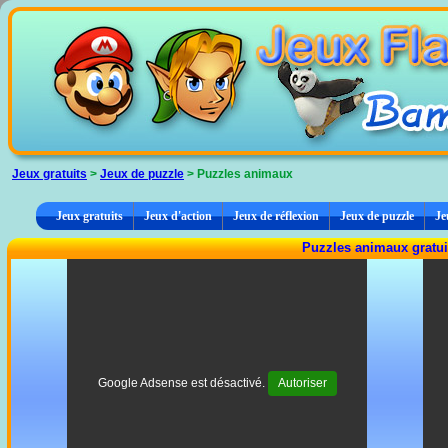
Panneau de gestion des cookies
Jeux gratuits
>
Jeux de puzzle
> Puzzles animaux
Jeux gratuits
Jeux d'action
Jeux de réflexion
Jeux de puzzle
Je
Puzzles animaux gratui
Google Adsense est désactivé.
Autoriser