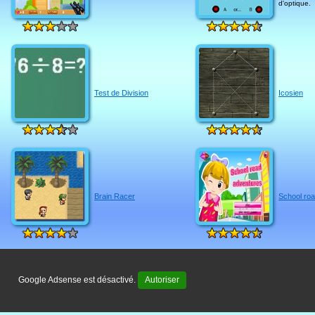
d'optique.
Test de Division
Icosien
Brain Racer
School ro
Google Adsense est désactivé.
Autoriser